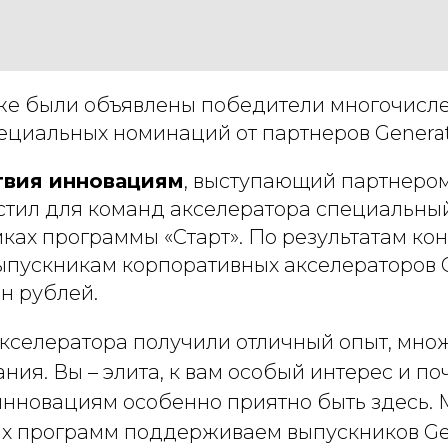
же были объявлены победители многочисл
ециальных номинаций от партнеров Generat
твия инновациям
, выступающий партнером
устил для команд акселератора специальны
мках программы «Старт». По результатам к
ыпускникам корпоративных акселераторов G
лн рублей.
акселератора получили отличный опыт, множ
ния. Вы – элита, к вам особый интерес и п
инновациям особенно приятно быть здесь. 
х программ поддерживаем выпускников Gen