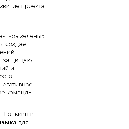
азвитие проекта
ктура зеленых
я создает
ений.
й, защищают
ний и
есто
 негативное
ие команды
 Тюлькин и
языка
для