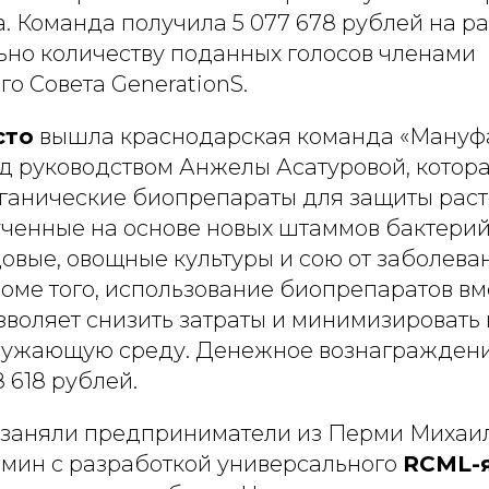
а. Команда получила 5 077 678 рублей на р
но количеству поданных голосов членами
о Совета GenerationS.
сто
вышла краснодарская команда «Мануфа
од руководством Анжелы Асатуровой, котора
ганические биопрепараты для защиты раст
ученные на основе новых штаммов бактери
овые, овощные культуры и сою от заболева
оме того, использование биопрепаратов вм
зволяет снизить затраты и минимизировать
ружающую среду. Денежное вознагражден
8 618 рублей.
заняли предприниматели из Перми Михаил
мин с разработкой универсального
RCML-