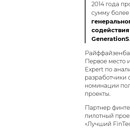
2014 года п
сумму более
генерально
содействия
GenerationS
Райффайзенбан
Первое место и
Expert по ана
разработчики с
номинации пол
проекты.
Партнер финте
пилотный прое
«Лучший FinTec