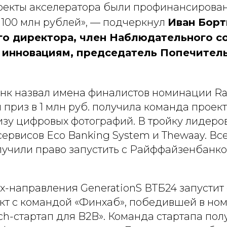
роекты акселератора были профинансирова
 100 млн рублей», — подчеркнул
Иван Борт
го директора, член Наблюдательного с
 инновациям, председатель Попечитель
.
к назвал имена финалистов номинации Raif
 приз в 1 млн руб. получила команда проек
лизу цифровых фотографий. В тройку лидеро
ервисов Eco Banking System и Thewaay. Вс
учили право запустить с Райффайзенбанк
х-направления GenerationS ВТБ24 запустит
кт с командой «Финхаб», победившей в но
h-стартап для B2B». Команда стартапа полу