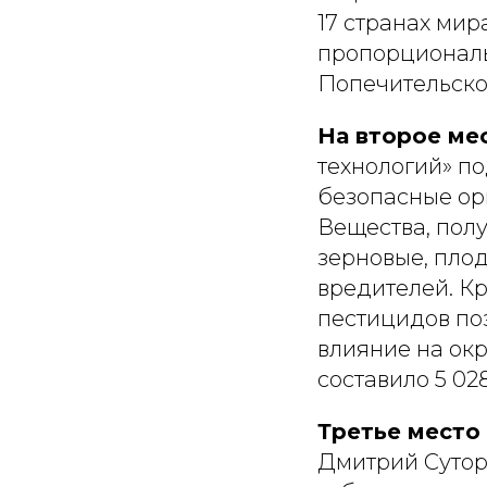
17 странах мир
пропорциональ
Попечительског
На второе ме
технологий» п
безопасные ор
Вещества, пол
зерновые, плод
вредителей. Кр
пестицидов по
влияние на ок
составило 5 02
Третье место
Дмитрий Сутор