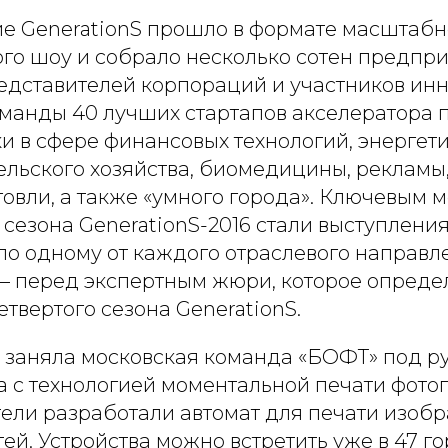
ие GenerationS прошло в формате масштабн
ого шоу и собрало несколько сотен предпр
редставителей корпораций и участников и
оманды 40 лучших стартапов акселератора 
и в сфере финансовых технологий, энергети
ельского хозяйства, биомедицины, рекламы
говли, а также «умного города». Ключевым 
 сезона GenerationS-2016 стали выступлени
по одному от каждого отраслевого направл
— перед экспертным жюри, которое опреде
твертого сезона GenerationS.
заняла московская команда «БОФТ» под р
 с технологией моментальной печати фотог
ли разработали автомат для печати изоб
ей. Устройства можно встретить уже в 47 г