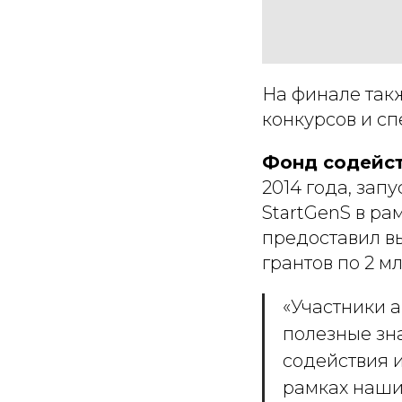
На финале так
конкурсов и сп
Фонд содейс
2014 года, зап
StartGenS в ра
предоставил в
грантов по 2 м
«Участники 
полезные зна
содействия 
рамках наши