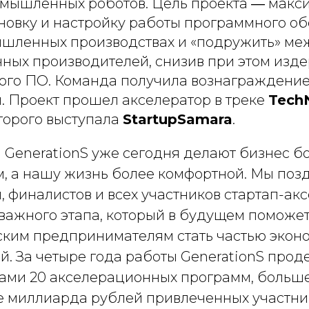
мышленных роботов. Цель проекта ― макс
ановку и настройку работы программного о
шленных производствах и «подружить» ме
чных производителей, снизив при этом изд
ого ПО. Команда получила вознаграждение
. Проект прошел акселератор в треке
Tech
торого выступала
StartupSamara
.
 GenerationS уже сегодня делают бизнес б
, а нашу жизнь более комфортной. Мы поз
 финалистов и всех участников стартап-ак
важного этапа, который в будущем поможе
ским предпринимателям стать частью экон
й. За четыре года работы GenerationS про
чами 20 акселерационных программ, больше
ее миллиарда рублей привлеченных участн