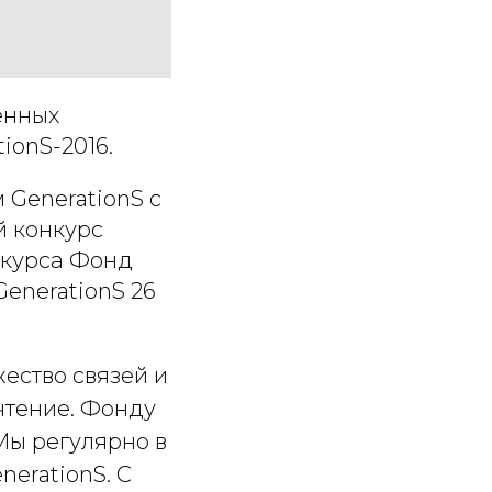
енных
ionS-2016.
 GenerationS с
й конкурс
онкурса Фонд
enerationS 26
ество связей и
очтение. Фонду
Мы регулярно в
erationS. С