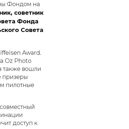
ны Фондом на
ник, советник
овета Фонда
ского Совета
feisen Award.
та Oz Photo
в также вошли
е призеры
ом пилотные
 совместный
минации
чит доступ к