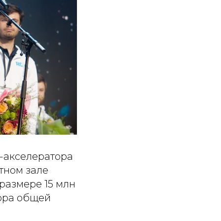
-акселератора
ртном зале
размере 15 млн
тора общей