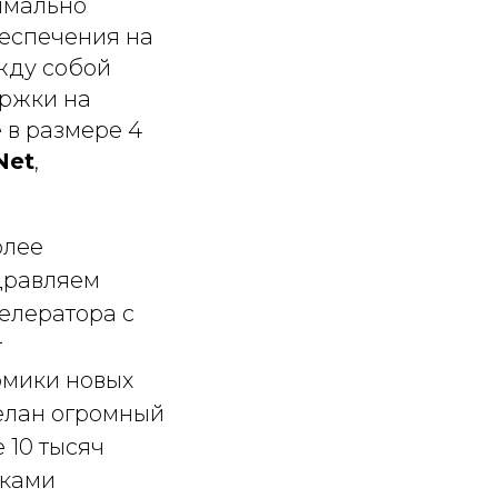
имально
беспечения на
жду собой
ержки на
 в размере 4
Net
,
олее
дравляем
селератора с
т
омики новых
делан огромный
 10 тысяч
иками