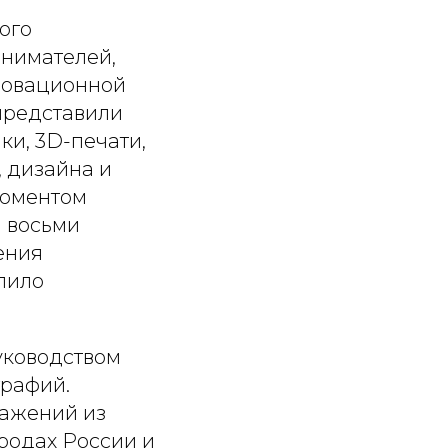
ого
инимателей,
нновационной
представили
ки, 3D-печати,
, дизайна и
моментом
я восьми
ения
лило
уководством
рафий.
ражений из
ородах России и