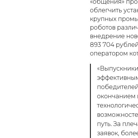
«общения» про
облегчить уст
крупных промы
роботов разли
внедрение нов
893 704 рублей
оператором ко
«Выпускники
эффективным
победителей,
окончанием 
технологиче
возможносте
путь. За пле
заявок, бол