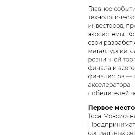
Главное событ
технологическ
инвесторов, п
экосистемы. К
свои разработк
металлургии, с
розничной тор
финала и всего
финалистов — 
акселератора 
победителей че
Первое место
Тоса Мовсисяна
Предпринимате
социальных сет