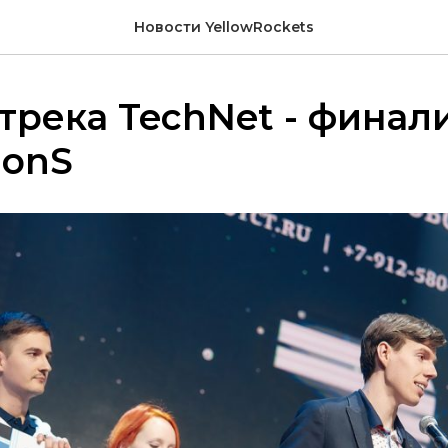
Новости YellowRockets
трека TechNet - финал
ionS