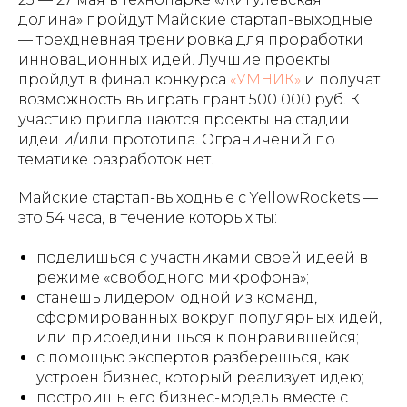
долина» пройдут Майские стартап-выходные
— трехдневная тренировка для проработки
инновационных идей. Лучшие проекты
пройдут в финал конкурса
«УМНИК»
и получат
возможность выиграть грант 500 000 руб. К
участию приглашаются проекты на стадии
идеи и/или прототипа. Ограничений по
тематике разработок нет.
Майские стартап-выходные с YellowRockets —
это 54 часа, в течение которых ты:
поделишься с участниками своей идеей в
режиме «свободного микрофона»;
станешь лидером одной из команд,
сформированных вокруг популярных идей,
или присоединишься к понравившейся;
с помощью экспертов разберешься, как
устроен бизнес, который реализует идею;
построишь его бизнес-модель вместе с